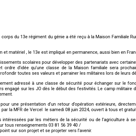
 corps du 13e régiment du génie a été reçu à la Maison Familiale Ru
t matériel , le 13e est impliqué en permanence, aussi bien en Franc
issements scolaires pour développer des partenariats avec certaines
t ordre d’idée qu’une classe de la Maison familiale sera prochai
ondir toutes ses valeurs et parrainer les militaires lors de leurs 
ent adressé à une classe de sécurité pour échanger sur le foncti
eurs engagé sur les JO dès le début des festivités. Le camp militai
gement.
pour une présentation d’un retour d’opération extérieure, directem
 par la MFR de Vercel le samedi 08 juin 2024, ouvert à tous et gratu
intéressées par les métiers de la sécurité ou de l’agriculture à se
our tous renseignements 03 81 56 39 40 /
oint sur son projet et se projeter vers l’avenir.