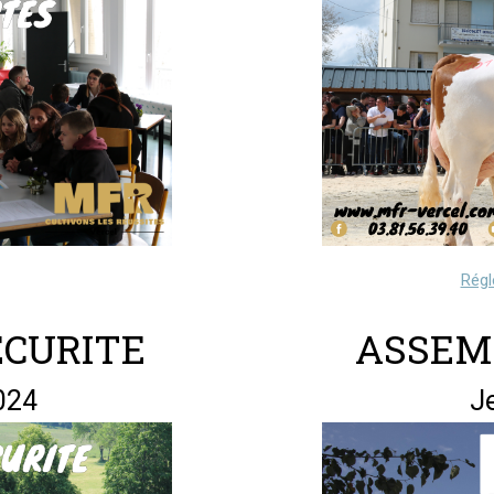
Régl
ECURITE
ASSEM
024
J