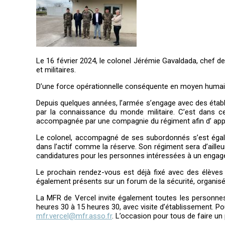
Le 16 février 2024, le colonel Jérémie Gavaldada, chef de
et militaires.
D’une force opérationnelle conséquente en moyen humain e
Depuis quelques années, l’armée s’engage avec des établ
par la connaissance du monde militaire. C’est dans ce
accompagnée par une compagnie du régiment afin d’ approf
Le colonel, accompagné de ses subordonnés s’est égalem
dans l’actif comme la réserve. Son régiment sera d’aill
candidatures pour les personnes intéressées à un enga
Le prochain rendez-vous est déjà fixé avec des élèves 
également présents sur un forum de la sécurité, organisé
La MFR de Vercel invite également toutes les personnes 
heures 30 à 15 heures 30, avec visite d’établissement. P
mfr.vercel@mfr.asso.fr
. L’occasion pour tous de faire un p